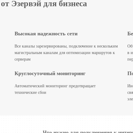
от Эзервэй для бизнеса
Высокая надежность сети
Б
Все каналы зарезервированы, подключение к нескольким
Об
магистральным каналам для оптимизации маршрутов к
в 
серверам
пе
Круглосуточный мониторинг
По
Автоматический мониторинг предотвращает
Ин
технические сбои
св
эл
Что нужно для подключения к интер