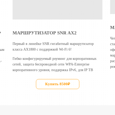
М
МАРШРУТИЗАТОР
SNR AX2
P
Че
Первый в линейке SNR гигабитный маршрутизатор
ст
класса AX1800 с поддержкой Wi-Fi 6!
ным
оф
ма
Гибко конфигурируемый роуминг для корпоративных
A-
ра
сетей, защита беспроводной сети WPA-Enterprise
ре
корпоративного уровня, поддержка IPv6, для IP ТВ
Купить 8500₽