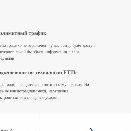
езлимитный трафик
ъем трафика не ограничен – у вас всегда будет доступ
интернет, какой бы объем информации вы ни
редавали
дключение по технологии FTTb
формация передается по оптическому волокну. На
язь не влияютрадиопомехи, нарушения
ектропитания и погодные условия.
нету?